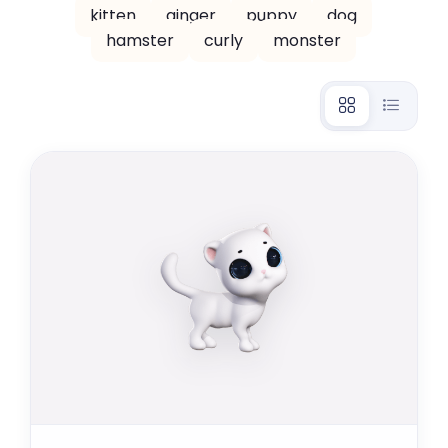
kitten
ginger
puppy
dog
hamster
curly
monster