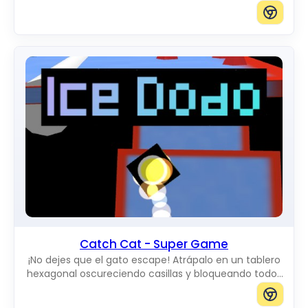
mueven por la pantalla. Puedes añadir gatos del
tamaño que quieras.
Catch Cat - Super Game
¡No dejes que el gato escape! Atrápalo en un tablero
hexagonal oscureciendo casillas y bloqueando todos
los caminos hacia el borde.