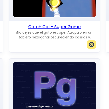
Catch Cat - Super Game
¡No dejes que el gato escape! Atrápalo en un
tablero hexagonal oscureciendo casillas y
bloqueando todos los caminos hacia el borde.