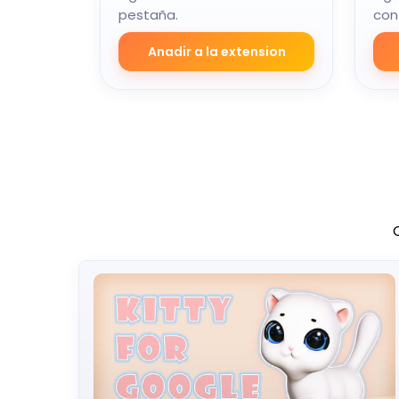
pestaña.
con
Anadir a la extension