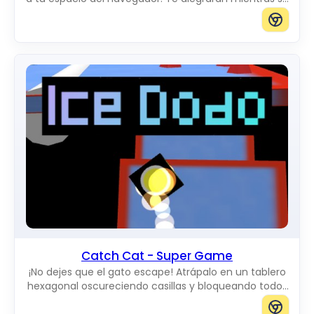
mueven por la pantalla. Puedes añadir gatos del
tamaño que quieras.
Catch Cat - Super Game
¡No dejes que el gato escape! Atrápalo en un tablero
hexagonal oscureciendo casillas y bloqueando todos
los caminos hacia el borde.