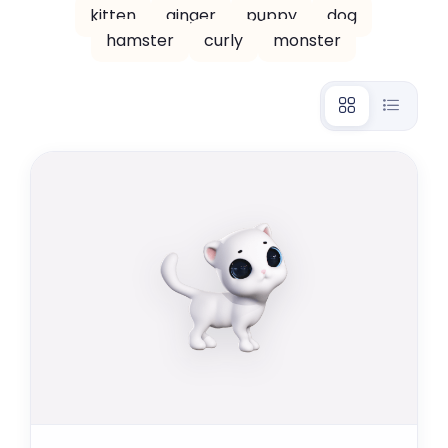
kitten
ginger
puppy
dog
hamster
curly
monster