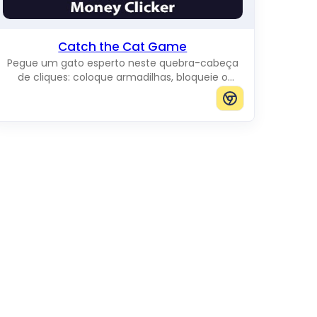
Catch the Cat Game
Pegue um gato esperto neste quebra-cabeça
de cliques: coloque armadilhas, bloqueie o
caminho e impeça-o de chegar à borda do
tabuleiro.