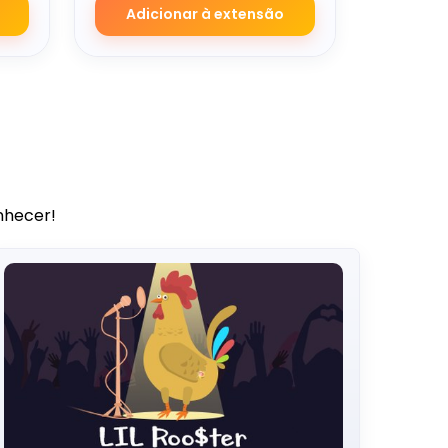
Adicionar à extensão
nhecer!