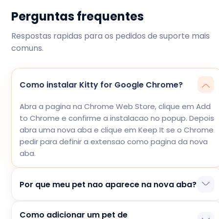
Perguntas frequentes
Respostas rapidas para os pedidos de suporte mais
comuns.
Como instalar Kitty for Google Chrome?
Abra a pagina na Chrome Web Store, clique em Add
to Chrome e confirme a instalacao no popup. Depois
abra uma nova aba e clique em Keep It se o Chrome
pedir para definir a extensao como pagina da nova
aba.
Por que meu pet nao aparece na nova aba?
Verifique se Kitty for Google Chrome esta ativo, se
Como adicionar um pet de
voce confirmou as permissoes da nova aba e se