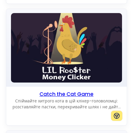
Catch the Cat Game
Спіймайте хитрого кота в цій клікер-головоломці:
розставляйте пастки, перекривайте шлях і не дайте
йому дістатися до краю поля.