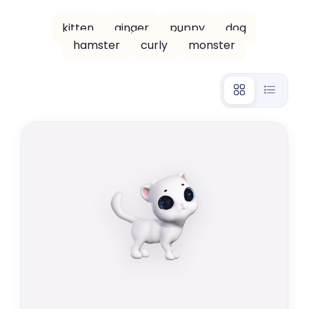
kitten
ginger
puppy
dog
hamster
curly
monster