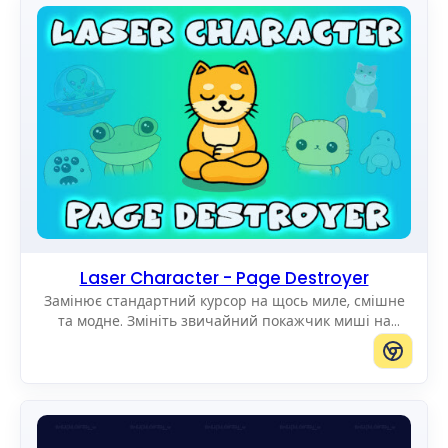
Laser Character - Page Destroyer
Замінює стандартний курсор на щось миле, смішне
та модне. Змініть звичайний покажчик миші на
дивовижні Cute Cursors.