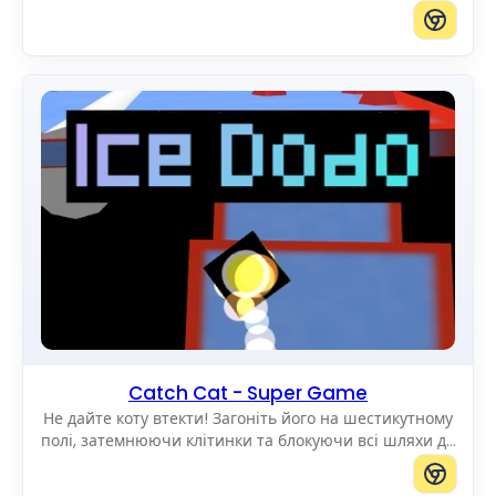
по екрану. Ви можете додавати котиків будь-якого
розміру.
Catch Cat - Super Game
Не дайте коту втекти! Загоніть його на шестикутному
полі, затемнюючи клітинки та блокуючи всі шляхи до
краю.