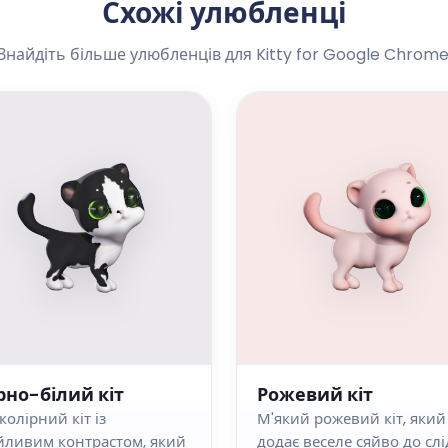
Схожі улюбленці
Знайдіть більше улюбленців для Kitty for Google Chrome
рно-білий кіт
Рожевий кіт
колірний кіт із
М'який рожевий кіт, який
йливим контрастом, який
додає веселе сяйво до слі