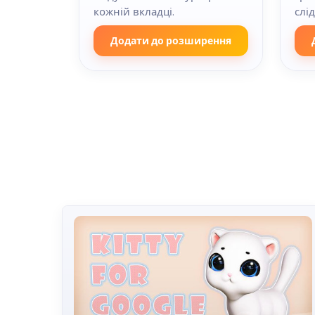
кожній вкладці.
слі
Додати до розширення