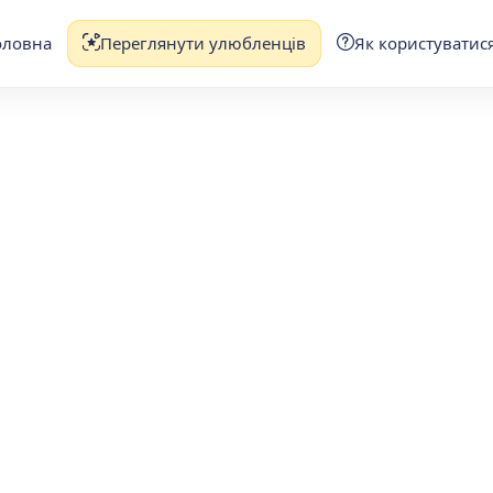
оловна
Переглянути улюбленців
Як користуватис