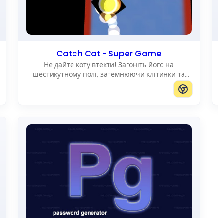
Catch Cat - Super Game
Не дайте коту втекти! Загоніть його на
шестикутному полі, затемнюючи клітинки та
блокуючи всі шляхи до краю.