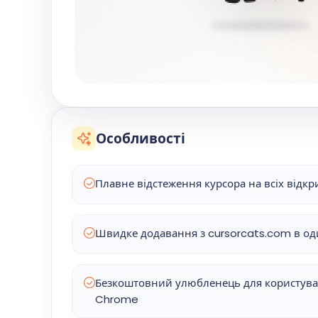
Особливості
Плавне відстеження курсора на всіх відк
Швидке додавання з cursorcats.com в од
Безкоштовний улюбленець для користувачі
Chrome