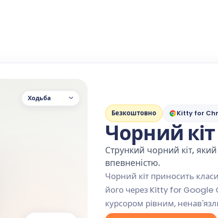
Ходьба
Безкоштовно
Kitty for C
Чорний кіт
Стрункий чорний кіт, який
впевненістю.
Чорний кіт приносить класи
його через Kitty for Google 
курсором рівним, ненав'язл