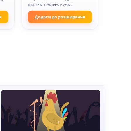
вашим покажчиком.
я
Додати до розширення