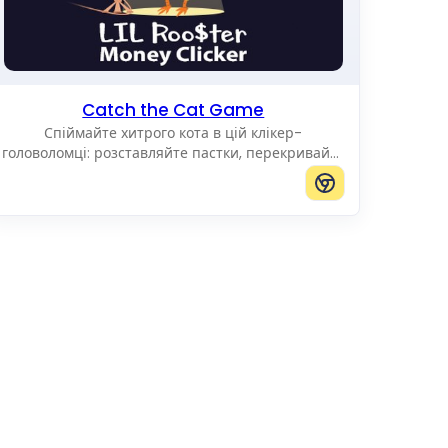
Catch the Cat Game
Спіймайте хитрого кота в цій клікер-
головоломці: розставляйте пастки, перекривайте
шлях і не дайте йому дістатися до краю поля.