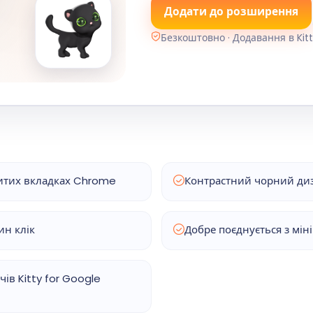
Додати до розширення
Безкоштовно · Додавання в Kit
ритих вкладках Chrome
Контрастний чорний диза
ин клік
Добре поєднується з мі
в Kitty for Google