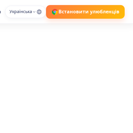
Встановити улюбленців
я
Українська