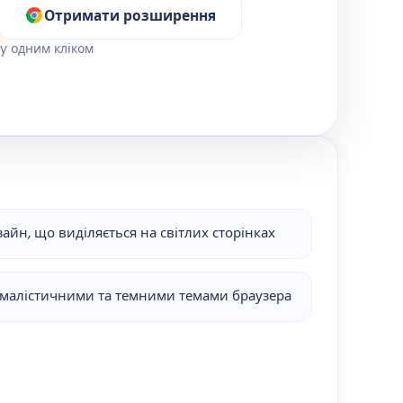
Отримати розширення
ty одним кліком
йн, що виділяється на світлих сторінках
німалістичними та темними темами браузера