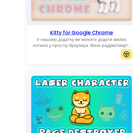
Kitty for Google Chrome
У нашому додатку ви можете додати милих
котиків у простір браузера. Вони радуватимуть
вас, рухаючись по екрану. Ви можете додавати
котиків будь-якого розміру.