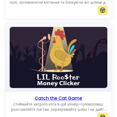
полі, затемнюючи клітинки та блокуючи всі шляхи до
краю.
Catch the Cat Game
Спіймайте хитрого кота в цій клікер-головоломці:
розставляйте пастки, перекривайте шлях і не дайте
йому дістатися до краю поля.