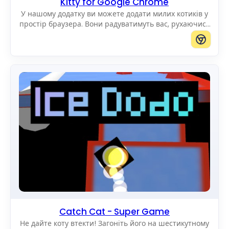
Kitty for Google Chrome
У нашому додатку ви можете додати милих котиків у
простір браузера. Вони радуватимуть вас, рухаючись
по екрану. Ви можете додавати котиків будь-якого
розміру.
Catch Cat - Super Game
Не дайте коту втекти! Загоніть його на шестикутному