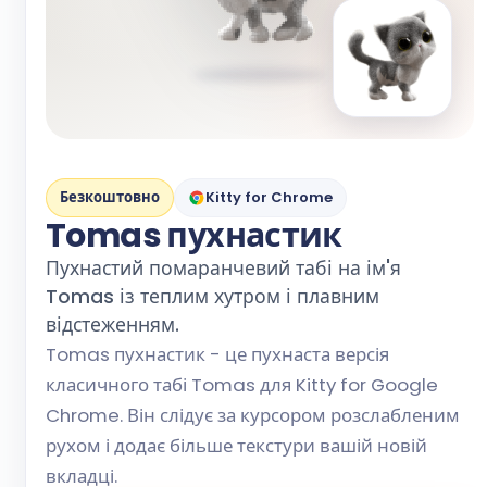
Безкоштовно
Kitty for Chrome
Tomas пухнастик
Пухнастий помаранчевий табі на ім'я
Tomas із теплим хутром і плавним
відстеженням.
Tomas пухнастик - це пухнаста версія
класичного табі Tomas для Kitty for Google
Chrome. Він слідує за курсором розслабленим
рухом і додає більше текстури вашій новій
вкладці.