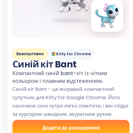
Безкоштовно
Kitty for Chrome
Синій кіт Bant
Компактний синій bant-кіт із чітким
кольором і плавним відстеженням.
Синій кіт Bant - це яскравий, компактний
супутник для Kitty for Google Chrome. Його
насичене синє хутро легко помітити, і він слідує
за курсором швидким, акуратним рухом.
Додати до розширення