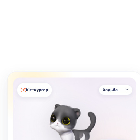
Кіт-курсор
Ходьба