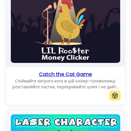
Catch the Cat Game
Спіймайте хитрого кота в цій клікер-головоломці:
розставляйте пастки, перекривайте шлях і не дайте
йому дістатися до краю поля.