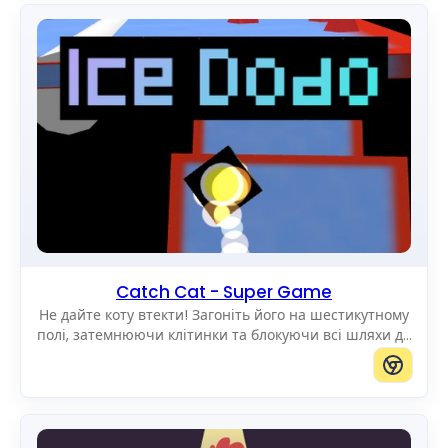
Catch Cat - Super Game
Не дайте коту втекти! Загоніть його на шестикутному
полі, затемнюючи клітинки та блокуючи всі шляхи до
краю.