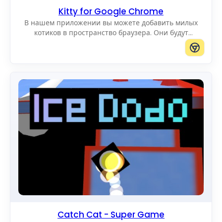
Kitty for Google Chrome
В нашем приложении вы можете добавить милых
котиков в пространство браузера. Они будут
радовать вас, двигаясь по экрану. Вы можете
добавлять котиков любого размера.
Catch Cat - Super Game