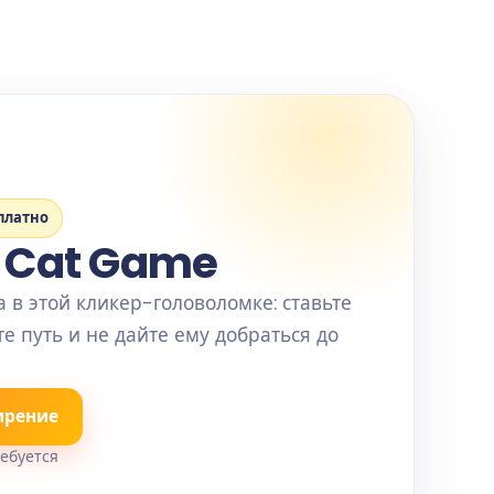
платно
e Cat Game
 в этой кликер-головоломке: ставьте
е путь и не дайте ему добраться до
ирение
ребуется