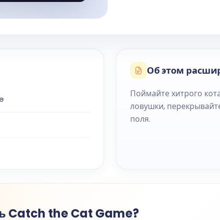
Об этом расши
Поймайте хитрого кота
e
ловушки, перекрывайте
поля.
ь Catch the Cat Game?