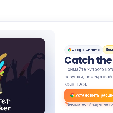
Google Chrome
Бес
Catch th
Поймайте хитрого кота
ловушки, перекрывайт
края поля.
Установить расш
Бесплатно · Аккаунт не т