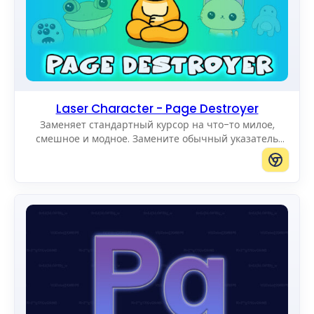
Laser Character - Page Destroyer
Заменяет стандартный курсор на что-то милое,
смешное и модное. Замените обычный указатель
мыши на потрясающие Cute Cursors.