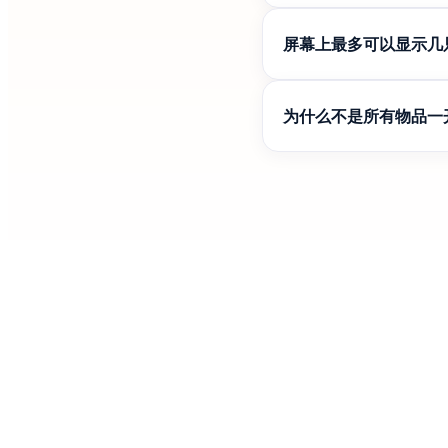
Kitty for Google
屏幕上最多可以显示几
您只能有一只宠物陪伴。
为什么不是所有物品一
这让使用扩展程序更有趣