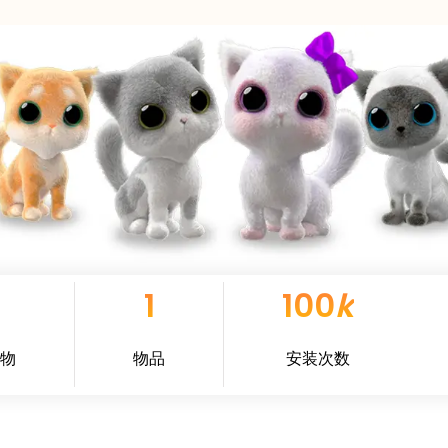
1
100
k
物
物品
安装次数