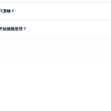
 Chrome 已通过 Google Chrome 商店的所有检查，确认安全可靠。
只宠物？
开始就能使用？
。长久陪伴我们，我们会更常给您惊喜 :)