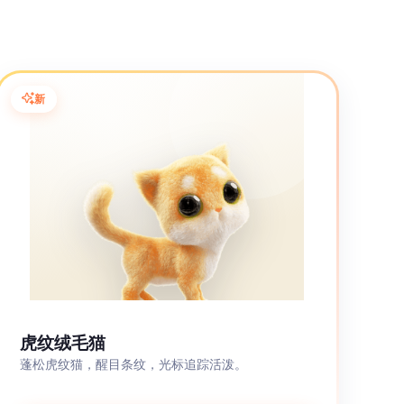
新
虎纹绒毛猫
蓬松虎纹猫，醒目条纹，光标追踪活泼。