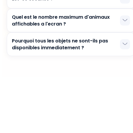
Kitty for Google Chrome a passe toutes les
Quel est le nombre maximum d'animaux
verifications du Chrome Web Store, ce qui confirme
affichables a l'ecran ?
qu'il est sur.
Un seul animal peut vous accompagner a la fois.
Pourquoi tous les objets ne sont-ils pas
disponibles immediatement ?
Cela rend l'experience plus amusante. Restez avec
nous plus longtemps et nous vous surprendrons plus
souvent :)