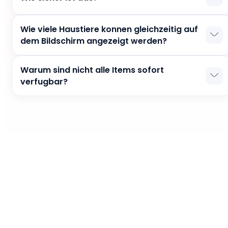
Kitty for Google Chrome hat alle Prufungen des
Wie viele Haustiere konnen gleichzeitig auf
Google Chrome Store bestanden, was die Sicherheit
dem Bildschirm angezeigt werden?
bestatigt.
Es kann dich nur ein Haustier gleichzeitig begleiten.
Warum sind nicht alle Items sofort
verfugbar?
Das macht die Nutzung spannender. Bleib langer bei
uns und wir uberraschen dich ofter :)