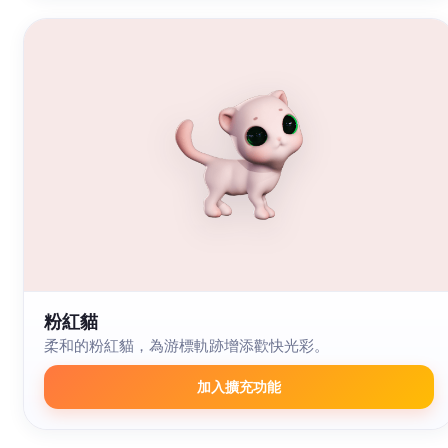
粉紅貓
柔和的粉紅貓，為游標軌跡增添歡快光彩。
加入擴充功能