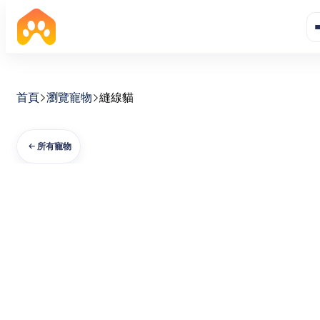
首頁
瀏覽寵物
縫線貓
所有寵物