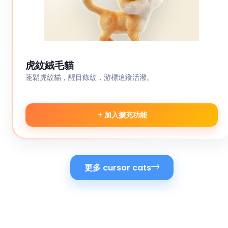
虎紋絨毛貓
蓬鬆虎紋貓，醒目條紋，游標追蹤活潑。
加入擴充功能
更多 cursor cats