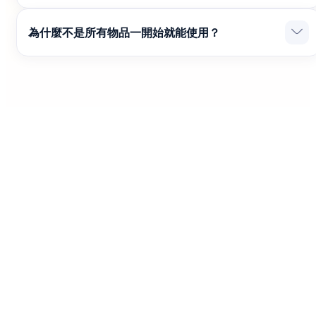
您只能有一隻寵物陪伴。
為什麼不是所有物品一開始就能使用？
這讓使用擴充功能更有趣。長久陪伴我們，我們會更常給您
驚喜 :)