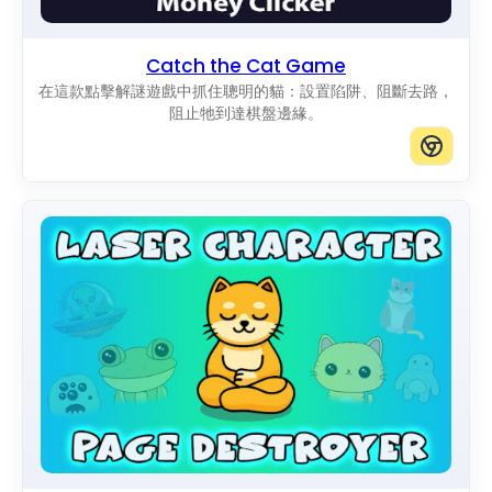
Catch the Cat Game
在這款點擊解謎遊戲中抓住聰明的貓：設置陷阱、阻斷去路，
阻止牠到達棋盤邊緣。