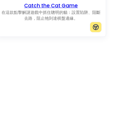
Catch the Cat Game
在這款點擊解謎遊戲中抓住聰明的貓：設置陷阱、阻斷
去路，阻止牠到達棋盤邊緣。