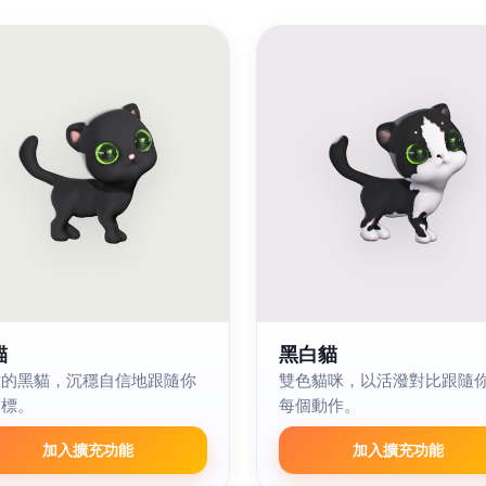
貓
黑白貓
雅的黑貓，沉穩自信地跟隨你
雙色貓咪，以活潑對比跟隨
指標。
每個動作。
加入擴充功能
加入擴充功能