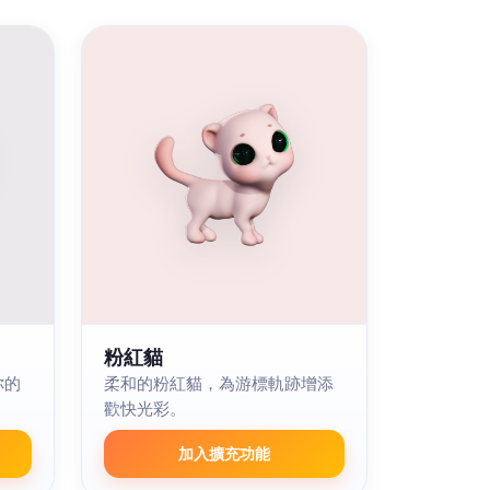
粉紅貓
你的
柔和的粉紅貓，為游標軌跡增添
歡快光彩。
加入擴充功能