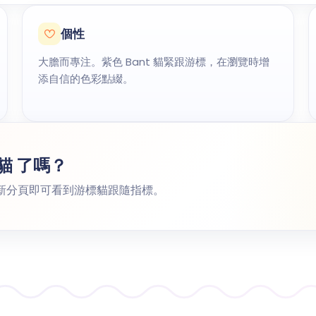
個性
大膽而專注。紫色 Bant 貓緊跟游標，在瀏覽時增
添自信的色彩點綴。
 貓 了嗎？
新分頁即可看到游標貓跟隨指標。