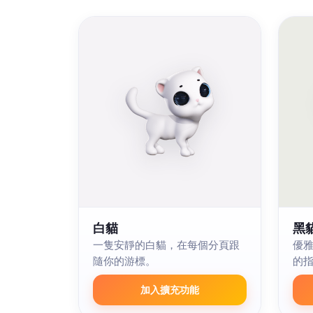
白貓
黑
一隻安靜的白貓，在每個分頁跟
優
隨你的游標。
的
加入擴充功能