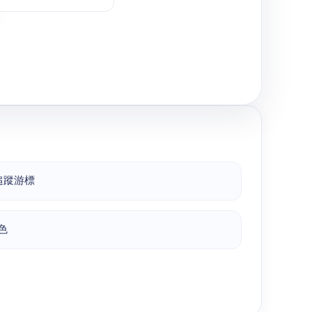
靠追蹤游標
色