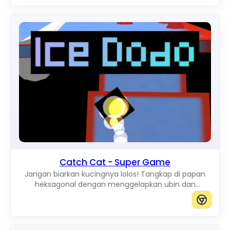
Catch Cat - Super Game
Jangan biarkan kucingnya lolos! Tangkap di papan
heksagonal dengan menggelapkan ubin dan
memblokir setiap jalur ke tepi.