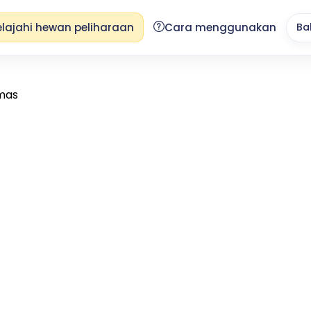
elajahi hewan peliharaan
Cara menggunakan
Ba
mas