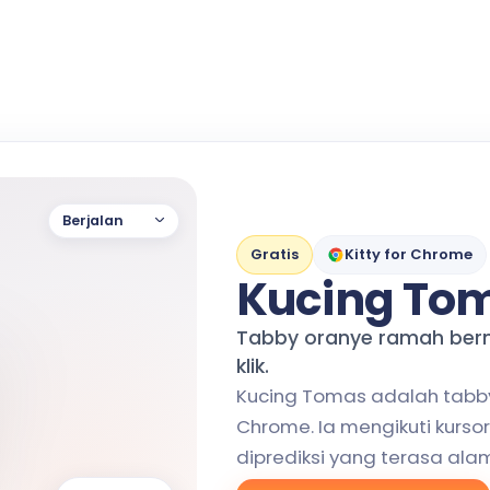
Berjalan
Gratis
Kitty for Chrome
Kucing To
Tabby oranye ramah ber
klik.
Kucing Tomas adalah tabby 
Chrome. Ia mengikuti kur
diprediksi yang terasa alam