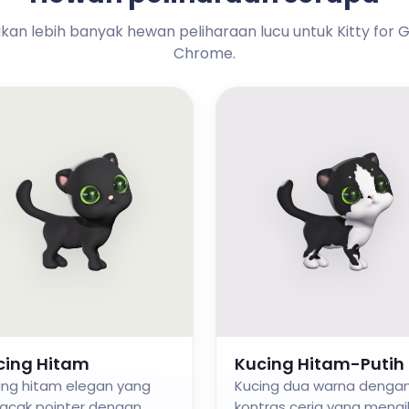
an lebih banyak hewan peliharaan lucu untuk Kitty for 
Chrome.
cing Hitam
Kucing Hitam-Putih
ing hitam elegan yang
Kucing dua warna denga
acak pointer dengan
kontras ceria yang mengi