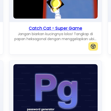
Catch Cat - Super Game
Jangan biarkan kucingnya lolos! Tangkap di
papan heksagonal dengan menggelapkan ubin
dan memblokir setiap jalur ke tepi.