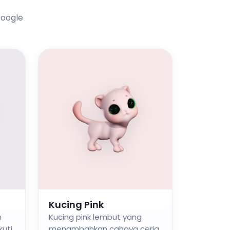
Google
Kucing Pink
n
Kucing pink lembut yang
kuti
menambahkan cahaya ceria