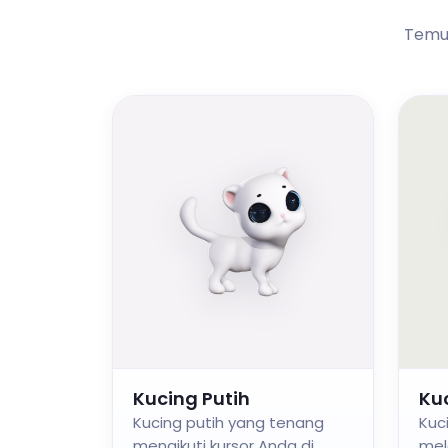
Temuk
Kucing Putih
Ku
Kucing putih yang tenang
Kuc
mengikuti kursor Anda di
mel