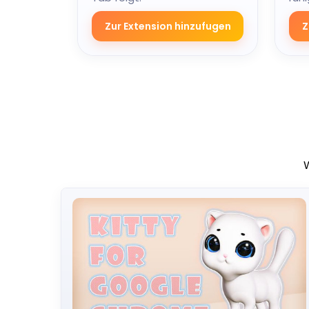
folg
Zur Extension hinzufugen
Z
W