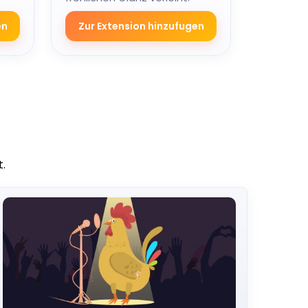
en
Zur Extension hinzufugen
.