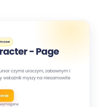
rmowe
racter - Page
ursor czymś uroczym, zabawnym i
y wskaźnik myszy na niesamowite
zenie
st wymagane