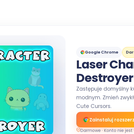
Google Chrome
Da
Laser Cha
Destroyer
Zastępuje domyślny k
modnym. Zmień zwykł
Cute Cursors.
Zainstaluj rozszer
Darmowe · Konto nie je