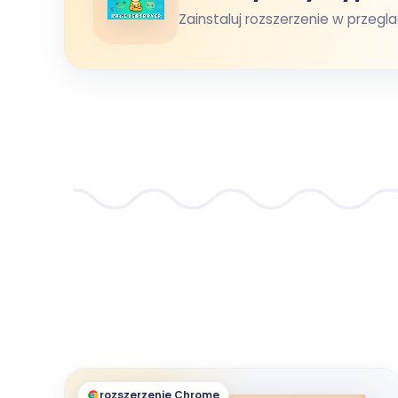
Zainstaluj rozszerzenie w przegla
rozszerzenie Chrome